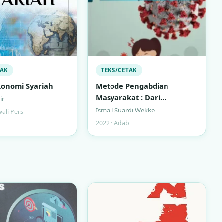
TAK
TEKS/CETAK
onomi Syariah
Metode Pengabdian
Masyarakat : Dari
ir
Rancangan ke Publikasi
Ismail Suardi Wekke
wali Pers
2022 · Adab