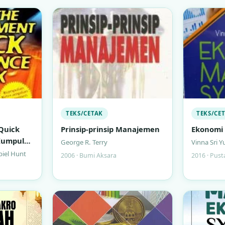
TEKS/CETAK
TEKS/CE
Quick
Prinsip-prinsip Manajemen
Ekonomi 
 Kumpulan
George R. Terry
Vinna Sri Y
najemen
iel Hunt
2006 · Bumi Aksara
2016 · Pust
uk