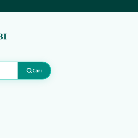
BI
Cari