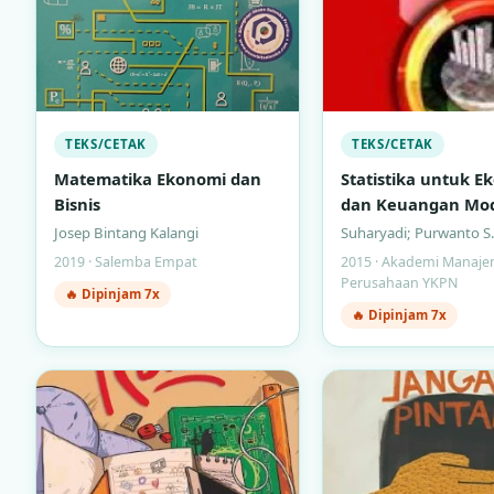
TEKS/CETAK
TEKS/CETAK
Matematika Ekonomi dan
Statistika untuk E
Bisnis
dan Keuangan Mo
(Buku 2)
Josep Bintang Kalangi
Suharyadi; Purwanto S.
2019 · Salemba Empat
2015 · Akademi Manaj
Perusahaan YKPN
🔥 Dipinjam 7x
🔥 Dipinjam 7x