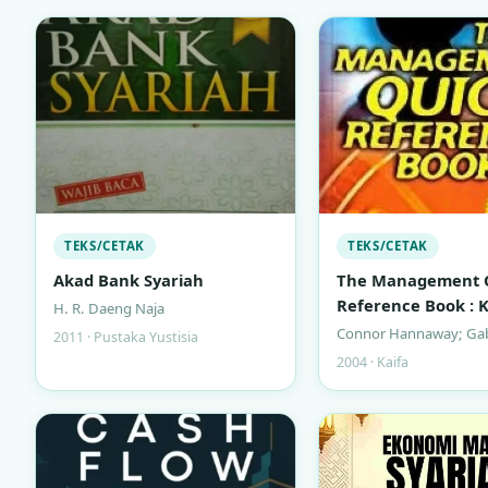
TEKS/CETAK
TEKS/CETAK
Akad Bank Syariah
The Management 
Reference Book :
H. R. Daeng Naja
Keterampilan Ma
Connor Hannaway; Gab
2011 · Pustaka Yustisia
untuk Manajer Sib
2004 · Kaifa