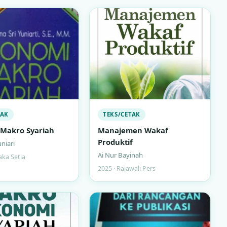
TAK
TEKS/CETAK
Makro Syariah
Manajemen Wakaf
Produktif
uniari
Ai Nur Bayinah
aka Setia
2025 · Rajawali Pers