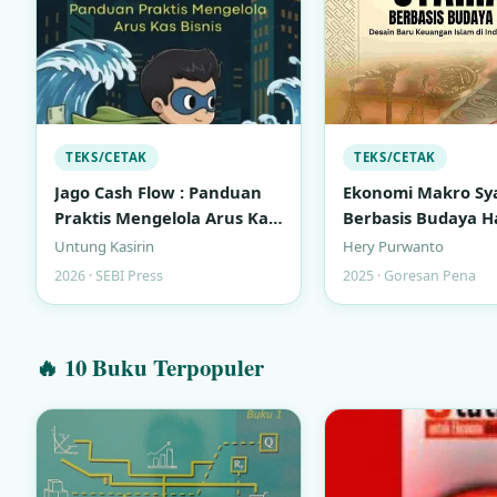
TEKS/CETAK
TEKS/CETAK
Jago Cash Flow : Panduan
Ekonomi Makro Sy
Praktis Mengelola Arus Kas
Berbasis Budaya Ha
Bisnis
Desain Baru Keua
Untung Kasirin
Hery Purwanto
Islam di Indonesi
2026 · SEBI Press
2025 · Goresan Pena
🔥 10 Buku Terpopuler