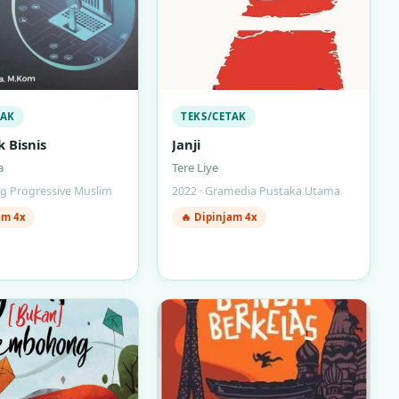
TAK
TEKS/CETAK
 Bisnis
Janji
a
Tere Liye
ng Progressive Muslim
2022 · Gramedia Pustaka Utama
am 4x
🔥 Dipinjam 4x