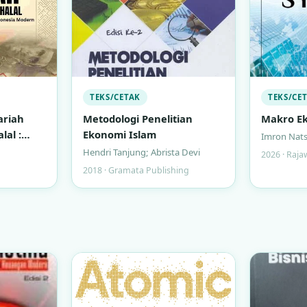
TEKS/CETAK
TEKS/CE
ariah
Metodologi Penelitian
Makro Ek
lal :
Ekonomi Islam
Imron Nats
ngan
Hendri Tanjung; Abrista Devi
2026 · Raja
a Modern
2018 · Gramata Publishing