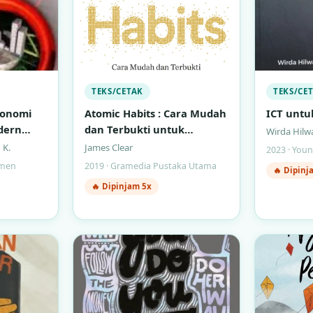
TEKS/CETAK
TEKS/CE
konomi
Atomic Habits : Cara Mudah
ICT untuk
dern
dan Terbukti untuk
Wirda Hilw
Membentuk Kebiasaan Baik
 K.
James Clear
2023 · You
dan Menghilangkan
emen
2019 · Gramedia Pustaka Utama
🔥 Dipinj
Kebiasaan Buruk
🔥 Dipinjam 5x