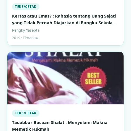
TEKS/CETAK
Kertas atau Emas? : Rahasia tentang Uang Sejati
yang Tidak Pernah Diajarkan di Bangku Sekolah
Formal
Rengky Yasepta
2019 · Elmarkazi
TEKS/CETAK
Tadabbur Bacaan Shalat : Menyelami Makna
Memetik HIkmah