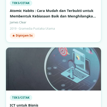
TEKS/CETAK
Atomic Habits : Cara Mudah dan Terbukti untuk
Membentuk Kebiasaan Baik dan Menghilangkan
Kebiasaan Buruk
James Clear
2019 · Gramedia Pustaka Utama
🔥 Dipinjam 5x
TEKS/CETAK
ICT untuk Bisnis