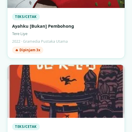
TEKS/CETAK
Ayahku [Bukan] Pembohong
Tere Liye
2022 · Gramedia Pustaka Utama
🔥 Dipinjam 3x
TEKS/CETAK