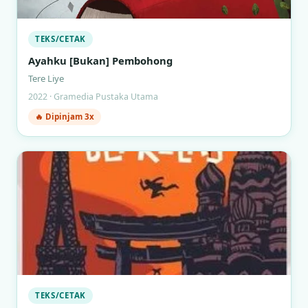
TEKS/CETAK
Ayahku [Bukan] Pembohong
Tere Liye
2022 · Gramedia Pustaka Utama
🔥 Dipinjam 3x
TEKS/CETAK