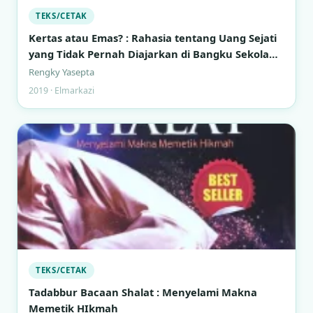
TEKS/CETAK
Kertas atau Emas? : Rahasia tentang Uang Sejati
yang Tidak Pernah Diajarkan di Bangku Sekolah
Formal
Rengky Yasepta
2019 · Elmarkazi
TEKS/CETAK
Tadabbur Bacaan Shalat : Menyelami Makna
Memetik HIkmah