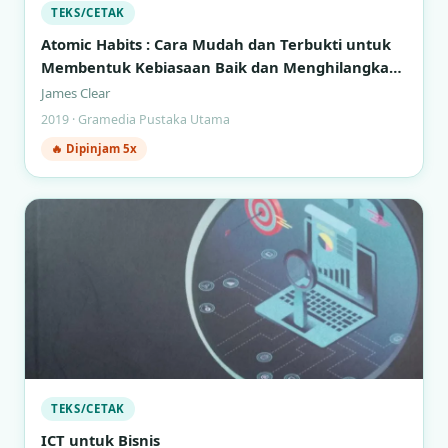
TEKS/CETAK
Atomic Habits : Cara Mudah dan Terbukti untuk
Membentuk Kebiasaan Baik dan Menghilangkan
Kebiasaan Buruk
James Clear
2019 · Gramedia Pustaka Utama
🔥 Dipinjam 5x
TEKS/CETAK
ICT untuk Bisnis