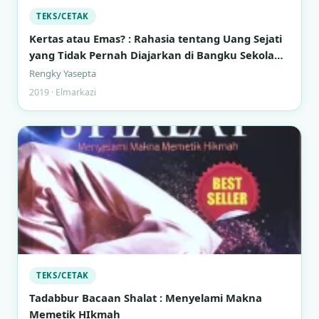
TEKS/CETAK
Kertas atau Emas? : Rahasia tentang Uang Sejati
yang Tidak Pernah Diajarkan di Bangku Sekolah
Formal
Rengky Yasepta
2019 · Elmarkazi
TEKS/CETAK
Tadabbur Bacaan Shalat : Menyelami Makna
Memetik HIkmah