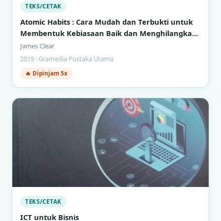
TEKS/CETAK
Atomic Habits : Cara Mudah dan Terbukti untuk
Membentuk Kebiasaan Baik dan Menghilangkan
Kebiasaan Buruk
James Clear
2019 · Gramedia Pustaka Utama
🔥 Dipinjam 5x
TEKS/CETAK
ICT untuk Bisnis