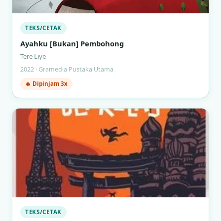
TEKS/CETAK
Ayahku [Bukan] Pembohong
Tere Liye
2022 · Gramedia Pustaka Utama
🔥 Dipinjam 3x
TEKS/CETAK