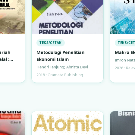
TEKS/CETAK
TEKS/CE
ariah
Metodologi Penelitian
Makro Ek
lal :
Ekonomi Islam
Imron Nats
ngan
Hendri Tanjung; Abrista Devi
2026 · Raja
a Modern
2018 · Gramata Publishing