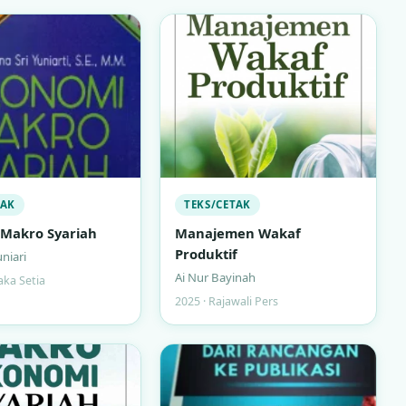
TAK
TEKS/CETAK
Makro Syariah
Manajemen Wakaf
Produktif
uniari
Ai Nur Bayinah
aka Setia
2025 · Rajawali Pers