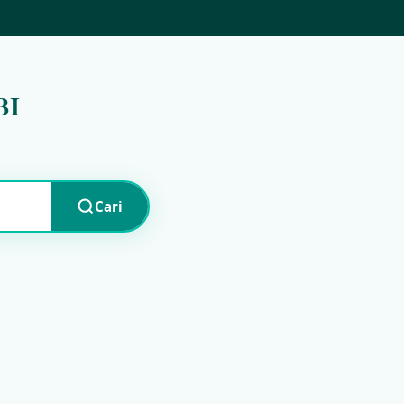
BI
Cari