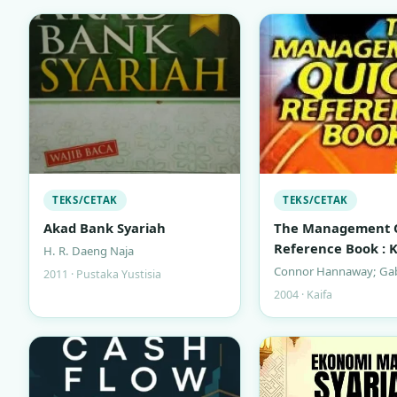
TEKS/CETAK
TEKS/CETAK
Akad Bank Syariah
The Management 
Reference Book :
H. R. Daeng Naja
Keterampilan Ma
Connor Hannaway; Gab
2011 · Pustaka Yustisia
untuk Manajer Sib
2004 · Kaifa