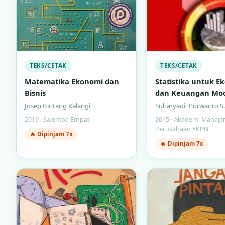
TEKS/CETAK
TEKS/CETAK
Matematika Ekonomi dan
Statistika untuk E
Bisnis
dan Keuangan Mo
(Buku 2)
Josep Bintang Kalangi
Suharyadi; Purwanto S.
2019 · Salemba Empat
2015 · Akademi Manaj
Perusahaan YKPN
🔥 Dipinjam 7x
🔥 Dipinjam 7x