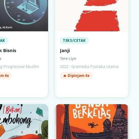
TAK
TEKS/CETAK
 Bisnis
Janji
a
Tere Liye
ng Progressive Muslim
2022 · Gramedia Pustaka Utama
am 4x
🔥 Dipinjam 4x