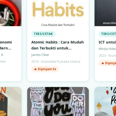
TEKS/CETAK
TEKS/CE
konomi
Atomic Habits : Cara Mudah
ICT untuk
dern
dan Terbukti untuk
Wirda Hilw
Membentuk Kebiasaan Baik
 K.
James Clear
2023 · You
dan Menghilangkan
emen
2019 · Gramedia Pustaka Utama
🔥 Dipinj
Kebiasaan Buruk
🔥 Dipinjam 5x