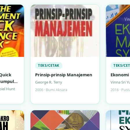
TEKS/CETAK
TEKS/CE
Quick
Prinsip-prinsip Manajemen
Ekonomi 
 Kumpulan
George R. Terry
Vinna Sri Y
najemen
iel Hunt
2006 · Bumi Aksara
2016 · Pust
uk