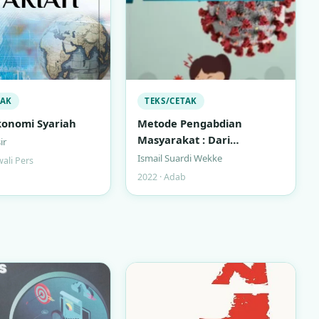
TAK
TEKS/CETAK
onomi Syariah
Metode Pengabdian
Masyarakat : Dari
ir
Rancangan ke Publikasi
Ismail Suardi Wekke
wali Pers
2022 · Adab