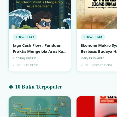
TEKS/CETAK
TEKS/CETAK
Jago Cash Flow : Panduan
Ekonomi Makro Sy
Praktis Mengelola Arus Kas
Berbasis Budaya Ha
Bisnis
Desain Baru Keua
Untung Kasirin
Hery Purwanto
Islam di Indonesi
2026 · SEBI Press
2025 · Goresan Pena
🔥 10 Buku Terpopuler