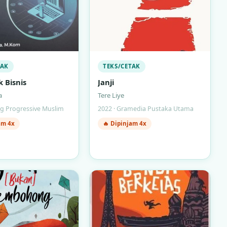
TAK
TEKS/CETAK
 Bisnis
Janji
a
Tere Liye
ng Progressive Muslim
2022 · Gramedia Pustaka Utama
am 4x
🔥 Dipinjam 4x