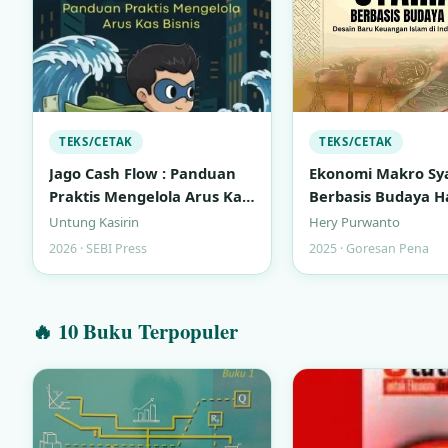
TEKS/CETAK
TEKS/CETAK
Jago Cash Flow : Panduan
Ekonomi Makro Sy
Praktis Mengelola Arus Kas
Berbasis Budaya Ha
Bisnis
Desain Baru Keua
Untung Kasirin
Hery Purwanto
Islam di Indonesi
2026 · SEBI Press
2025 · Goresan Pena
🔥 10 Buku Terpopuler