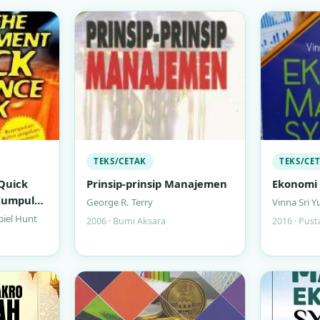
TEKS/CETAK
TEKS/CE
Quick
Prinsip-prinsip Manajemen
Ekonomi 
 Kumpulan
George R. Terry
Vinna Sri Y
najemen
iel Hunt
2006 · Bumi Aksara
2016 · Pust
uk