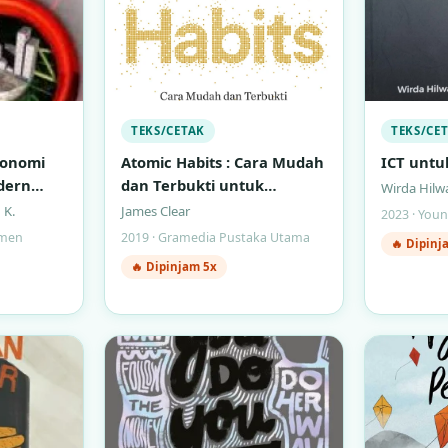
TEKS/CETAK
TEKS/CE
konomi
Atomic Habits : Cara Mudah
ICT untuk
dern
dan Terbukti untuk
Wirda Hilw
Membentuk Kebiasaan Baik
 K.
James Clear
2023 · You
dan Menghilangkan
emen
2019 · Gramedia Pustaka Utama
🔥 Dipinj
Kebiasaan Buruk
🔥 Dipinjam 5x