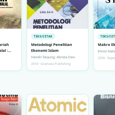
TEKS/CETAK
TEKS/CE
ariah
Metodologi Penelitian
Makro Ek
lal :
Ekonomi Islam
Imron Nats
ngan
Hendri Tanjung; Abrista Devi
2026 · Raja
a Modern
2018 · Gramata Publishing