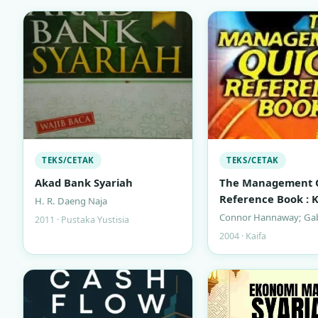
TEKS/CETAK
TEKS/CETAK
Akad Bank Syariah
The Management 
Reference Book :
H. R. Daeng Naja
Keterampilan Ma
Connor Hannaway; Gab
2011 · Pustaka Yustisia
untuk Manajer Sib
2004 · Kaifa