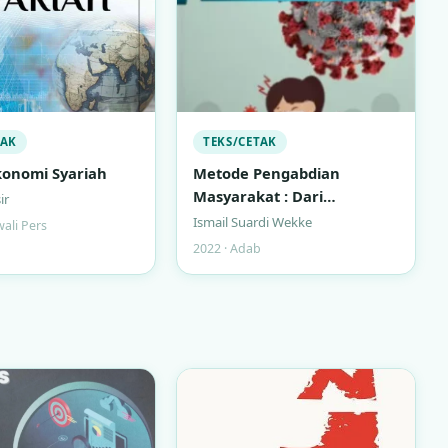
TAK
TEKS/CETAK
onomi Syariah
Metode Pengabdian
Masyarakat : Dari
ir
Rancangan ke Publikasi
Ismail Suardi Wekke
wali Pers
2022 · Adab