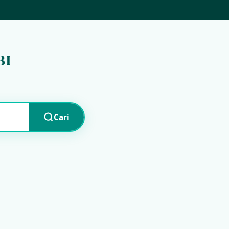
BI
Cari