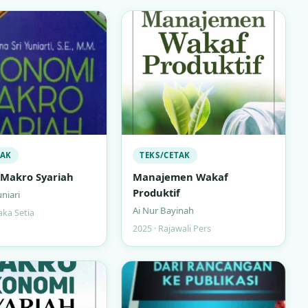
TAK
TEKS/CETAK
Makro Syariah
Manajemen Wakaf
Produktif
uniari
Ai Nur Bayinah
aka Setia
2025 · Rajawali Pers