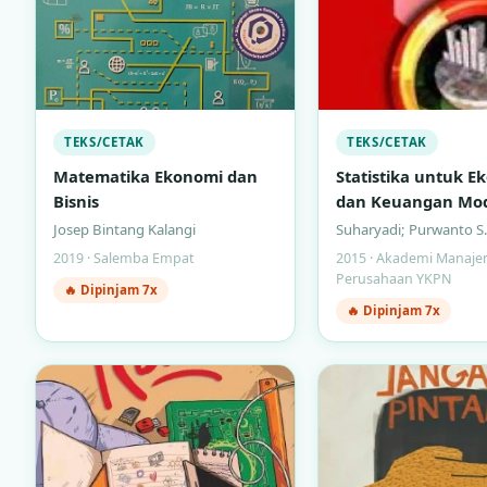
TEKS/CETAK
TEKS/CETAK
Matematika Ekonomi dan
Statistika untuk E
Bisnis
dan Keuangan Mo
(Buku 2)
Josep Bintang Kalangi
Suharyadi; Purwanto S.
2019 · Salemba Empat
2015 · Akademi Manaj
Perusahaan YKPN
🔥 Dipinjam 7x
🔥 Dipinjam 7x