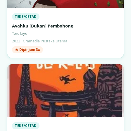
TEKS/CETAK
Ayahku [Bukan] Pembohong
Tere Liye
2022 · Gramedia Pustaka Utama
🔥 Dipinjam 3x
TEKS/CETAK