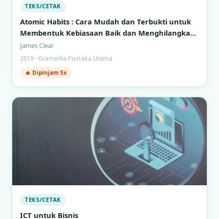
TEKS/CETAK
Atomic Habits : Cara Mudah dan Terbukti untuk
Membentuk Kebiasaan Baik dan Menghilangkan
Kebiasaan Buruk
James Clear
2019 · Gramedia Pustaka Utama
🔥 Dipinjam 5x
TEKS/CETAK
ICT untuk Bisnis