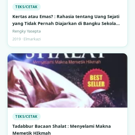
TEKS/CETAK
Kertas atau Emas? : Rahasia tentang Uang Sejati
yang Tidak Pernah Diajarkan di Bangku Sekolah
Formal
Rengky Yasepta
2019 · Elmarkazi
TEKS/CETAK
Tadabbur Bacaan Shalat : Menyelami Makna
Memetik HIkmah