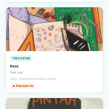
TEKS/CETAK
Rasa
Tere Liye
2022 · Gramedia Pustaka Utama
🔥 Dipinjam 4x