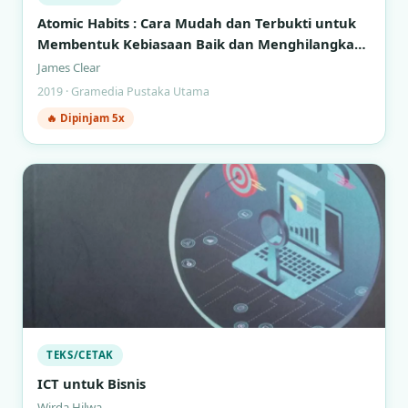
Atomic Habits : Cara Mudah dan Terbukti untuk
Membentuk Kebiasaan Baik dan Menghilangkan
Kebiasaan Buruk
James Clear
2019 · Gramedia Pustaka Utama
🔥 Dipinjam 5x
TEKS/CETAK
ICT untuk Bisnis
Wirda Hilwa