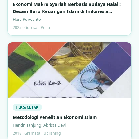
Ekonomi Makro Syariah Berbasis Budaya Halal :
Desain Baru Keuangan Islam di Indonesia
Modern
Hery Purwanto
2025 · Goresan Pena
TEKS/CETAK
Metodologi Penelitian Ekonomi Islam
Hendri Tanjung; Abrista Devi
2018 · Gramata Publishing