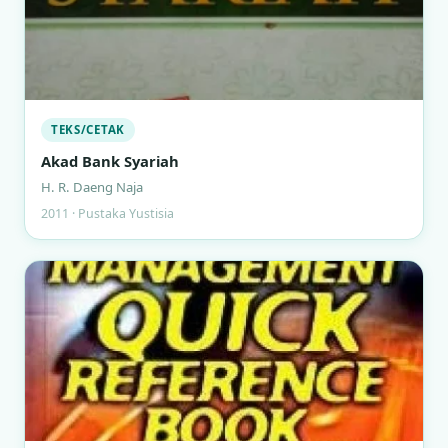
TEKS/CETAK
Akad Bank Syariah
H. R. Daeng Naja
2011 · Pustaka Yustisia