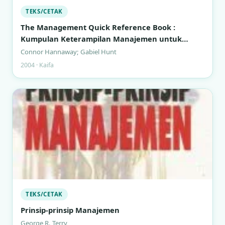
TEKS/CETAK
The Management Quick Reference Book :
Kumpulan Keterampilan Manajemen untuk
Manajer Sibuk
Connor Hannaway; Gabiel Hunt
2004 · Kaifa
TEKS/CETAK
Prinsip-prinsip Manajemen
George R. Terry