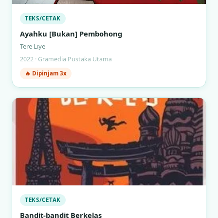
TEKS/CETAK
Ayahku [Bukan] Pembohong
Tere Liye
2022 · Gramedia Pustaka Utama
🔥 Dipinjam 3x
TEKS/CETAK
Bandit-bandit Berkelas