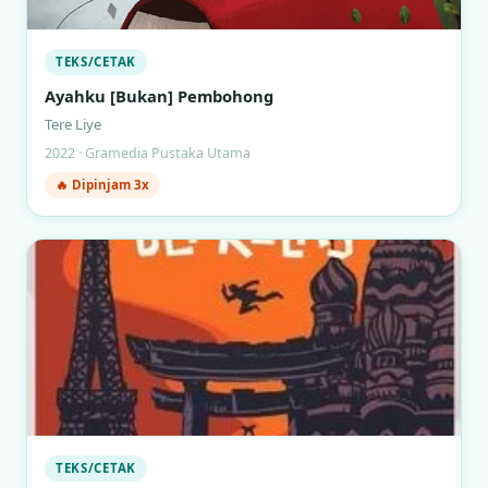
TEKS/CETAK
Ayahku [Bukan] Pembohong
Tere Liye
2022 · Gramedia Pustaka Utama
🔥 Dipinjam 3x
TEKS/CETAK