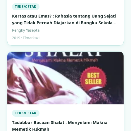
TEKS/CETAK
Kertas atau Emas? : Rahasia tentang Uang Sejati
yang Tidak Pernah Diajarkan di Bangku Sekolah
Formal
Rengky Yasepta
2019 · Elmarkazi
TEKS/CETAK
Tadabbur Bacaan Shalat : Menyelami Makna
Memetik HIkmah