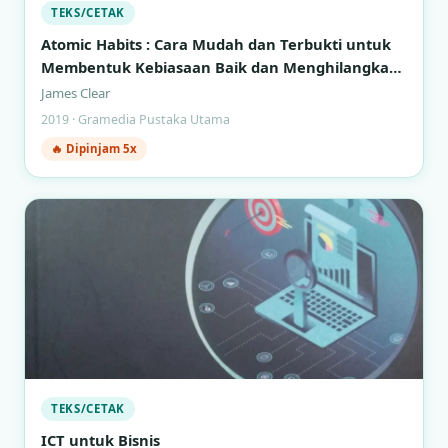
TEKS/CETAK
Atomic Habits : Cara Mudah dan Terbukti untuk
Membentuk Kebiasaan Baik dan Menghilangkan
Kebiasaan Buruk
James Clear
2019 · Gramedia Pustaka Utama
🔥 Dipinjam 5x
TEKS/CETAK
ICT untuk Bisnis