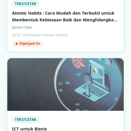
TEKS/CETAK
Atomic Habits : Cara Mudah dan Terbukti untuk
Membentuk Kebiasaan Baik dan Menghilangkan
Kebiasaan Buruk
James Clear
2019 · Gramedia Pustaka Utama
🔥 Dipinjam 5x
TEKS/CETAK
ICT untuk Bisnis