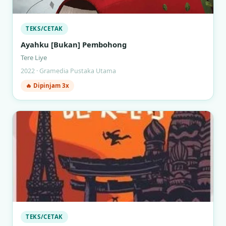
TEKS/CETAK
Ayahku [Bukan] Pembohong
Tere Liye
2022 · Gramedia Pustaka Utama
🔥 Dipinjam 3x
TEKS/CETAK