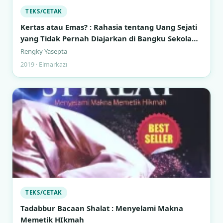
TEKS/CETAK
Kertas atau Emas? : Rahasia tentang Uang Sejati
yang Tidak Pernah Diajarkan di Bangku Sekolah
Formal
Rengky Yasepta
2019 · Elmarkazi
TEKS/CETAK
Tadabbur Bacaan Shalat : Menyelami Makna
Memetik HIkmah