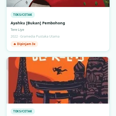
TEKS/CETAK
Ayahku [Bukan] Pembohong
Tere Liye
2022 · Gramedia Pustaka Utama
🔥 Dipinjam 3x
TEKS/CETAK