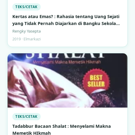
TEKS/CETAK
Kertas atau Emas? : Rahasia tentang Uang Sejati
yang Tidak Pernah Diajarkan di Bangku Sekolah
Formal
Rengky Yasepta
2019 · Elmarkazi
TEKS/CETAK
Tadabbur Bacaan Shalat : Menyelami Makna
Memetik HIkmah