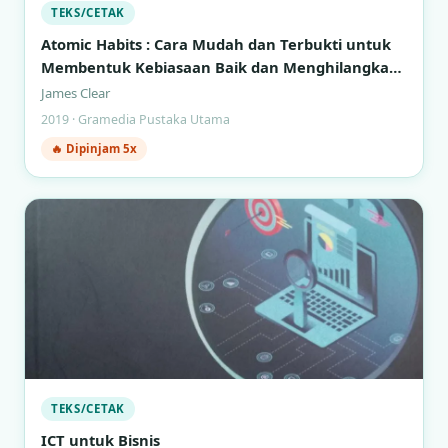
TEKS/CETAK
Atomic Habits : Cara Mudah dan Terbukti untuk
Membentuk Kebiasaan Baik dan Menghilangkan
Kebiasaan Buruk
James Clear
2019 · Gramedia Pustaka Utama
🔥 Dipinjam 5x
TEKS/CETAK
ICT untuk Bisnis