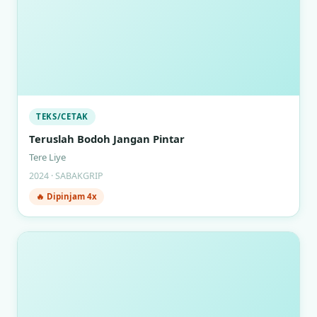
TEKS/CETAK
Teruslah Bodoh Jangan Pintar
Tere Liye
2024 · SABAKGRIP
🔥 Dipinjam 4x