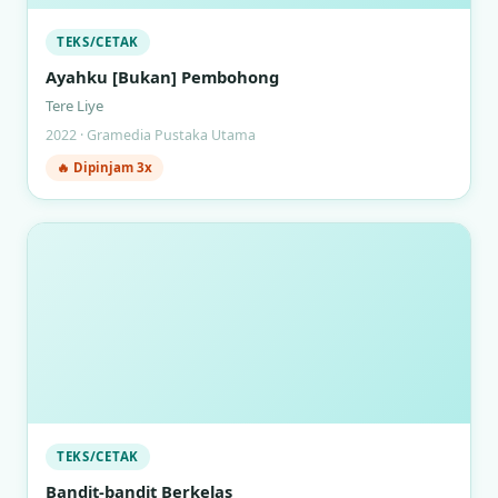
TEKS/CETAK
Ayahku [Bukan] Pembohong
Tere Liye
2022 · Gramedia Pustaka Utama
🔥 Dipinjam 3x
TEKS/CETAK
Bandit-bandit Berkelas