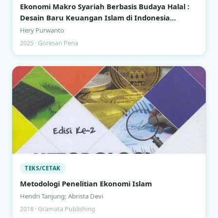
Ekonomi Makro Syariah Berbasis Budaya Halal :
Desain Baru Keuangan Islam di Indonesia
Modern
Hery Purwanto
2025 · Goresan Pena
TEKS/CETAK
Metodologi Penelitian Ekonomi Islam
Hendri Tanjung; Abrista Devi
2018 · Gramata Publishing