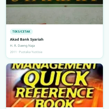
TEKS/CETAK
Akad Bank Syariah
H. R. Daeng Naja
2011 · Pustaka Yustisia