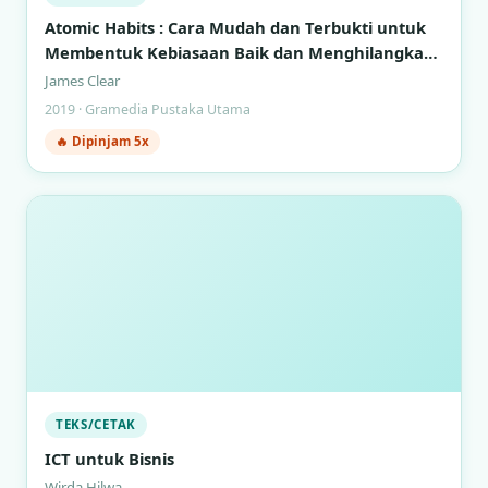
Atomic Habits : Cara Mudah dan Terbukti untuk
Membentuk Kebiasaan Baik dan Menghilangkan
Kebiasaan Buruk
James Clear
2019 · Gramedia Pustaka Utama
🔥 Dipinjam 5x
TEKS/CETAK
ICT untuk Bisnis
Wirda Hilwa