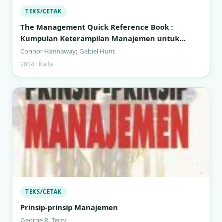
TEKS/CETAK
The Management Quick Reference Book :
Kumpulan Keterampilan Manajemen untuk
Manajer Sibuk
Connor Hannaway; Gabiel Hunt
2004 · Kaifa
TEKS/CETAK
Prinsip-prinsip Manajemen
George R. Terry