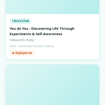
TEKS/CETAK
You do You : Discovering Life Through
Experiments & Self-Awareness
Fellexandro Ruby
2020 · Gramedia Pustaka Utama
🔥 Dipinjam 4x