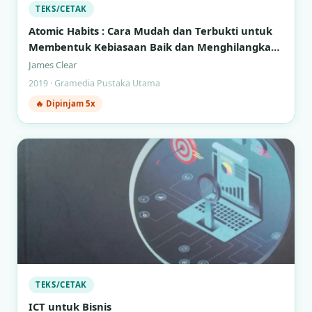
TEKS/CETAK
Atomic Habits : Cara Mudah dan Terbukti untuk
Membentuk Kebiasaan Baik dan Menghilangkan
Kebiasaan Buruk
James Clear
2019 · Gramedia Pustaka Utama
🔥 Dipinjam 5x
TEKS/CETAK
ICT untuk Bisnis