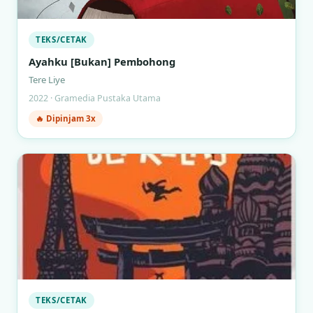
TEKS/CETAK
Ayahku [Bukan] Pembohong
Tere Liye
2022 · Gramedia Pustaka Utama
🔥 Dipinjam 3x
TEKS/CETAK