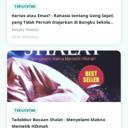
TEKS/CETAK
Kertas atau Emas? : Rahasia tentang Uang Sejati
yang Tidak Pernah Diajarkan di Bangku Sekolah
Formal
Rengky Yasepta
2019 · Elmarkazi
TEKS/CETAK
Tadabbur Bacaan Shalat : Menyelami Makna
Memetik HIkmah