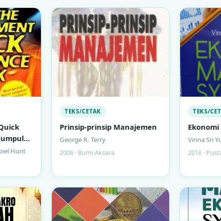
TEKS/CETAK
TEKS/CE
Quick
Prinsip-prinsip Manajemen
Ekonomi 
 Kumpulan
George R. Terry
Vinna Sri Y
najemen
iel Hunt
2006 · Bumi Aksara
2016 · Pust
uk