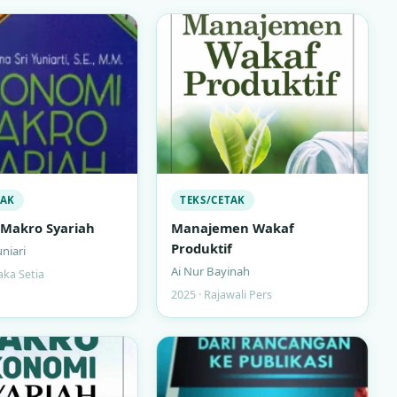
TAK
TEKS/CETAK
Makro Syariah
Manajemen Wakaf
Produktif
uniari
Ai Nur Bayinah
aka Setia
2025 · Rajawali Pers