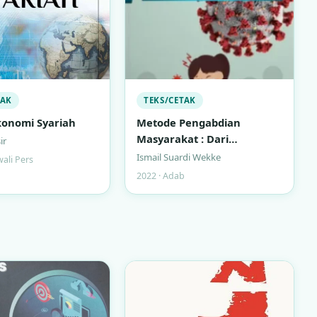
TAK
TEKS/CETAK
onomi Syariah
Metode Pengabdian
Masyarakat : Dari
ir
Rancangan ke Publikasi
Ismail Suardi Wekke
wali Pers
2022 · Adab