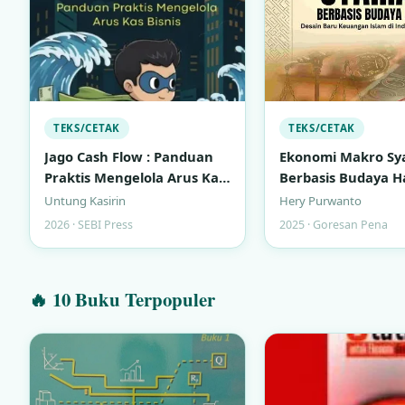
TEKS/CETAK
TEKS/CETAK
Jago Cash Flow : Panduan
Ekonomi Makro Sy
Praktis Mengelola Arus Kas
Berbasis Budaya Ha
Bisnis
Desain Baru Keua
Untung Kasirin
Hery Purwanto
Islam di Indonesi
2026 · SEBI Press
2025 · Goresan Pena
🔥 10 Buku Terpopuler