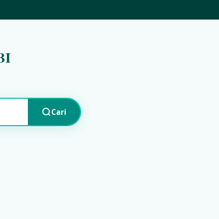
BI
Cari