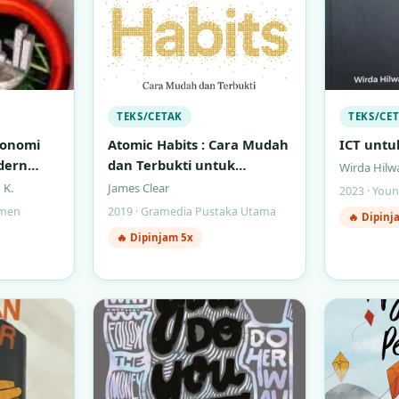
TEKS/CETAK
TEKS/CE
konomi
Atomic Habits : Cara Mudah
ICT untuk
dern
dan Terbukti untuk
Wirda Hilw
Membentuk Kebiasaan Baik
 K.
James Clear
2023 · You
dan Menghilangkan
emen
2019 · Gramedia Pustaka Utama
🔥 Dipinj
Kebiasaan Buruk
🔥 Dipinjam 5x