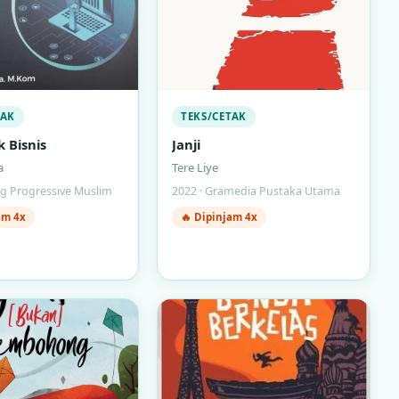
TAK
TEKS/CETAK
 Bisnis
Janji
a
Tere Liye
ng Progressive Muslim
2022 · Gramedia Pustaka Utama
am 4x
🔥 Dipinjam 4x