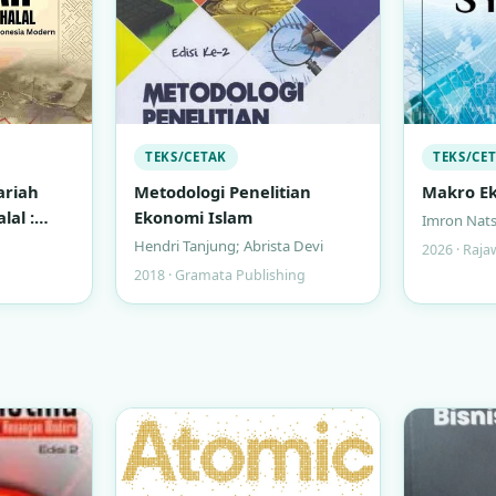
TEKS/CETAK
TEKS/CE
ariah
Metodologi Penelitian
Makro Ek
lal :
Ekonomi Islam
Imron Nats
ngan
Hendri Tanjung; Abrista Devi
2026 · Raja
a Modern
2018 · Gramata Publishing