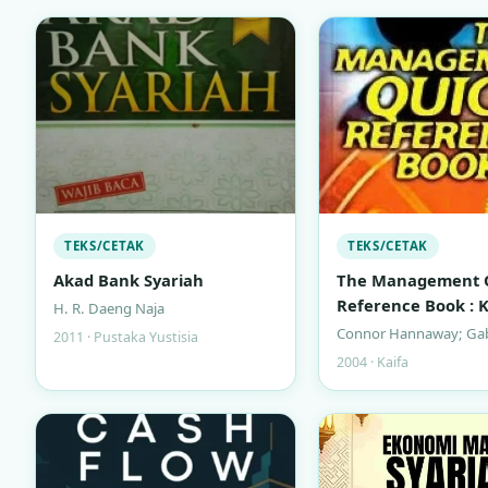
TEKS/CETAK
TEKS/CETAK
Akad Bank Syariah
The Management 
Reference Book :
H. R. Daeng Naja
Keterampilan Ma
Connor Hannaway; Gab
2011 · Pustaka Yustisia
untuk Manajer Sib
2004 · Kaifa