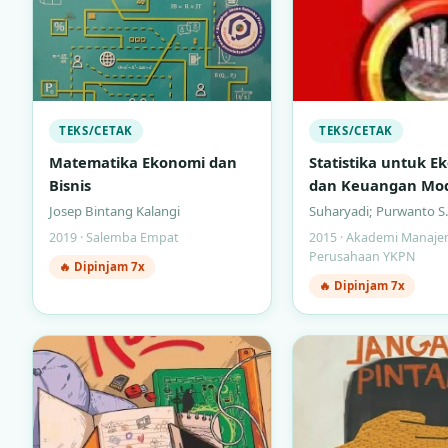
TEKS/CETAK
TEKS/CETAK
Matematika Ekonomi dan
Statistika untuk E
Bisnis
dan Keuangan Mo
(Buku 2)
Josep Bintang Kalangi
Suharyadi; Purwanto S.
2019 · Salemba Empat
2015 · Akademi Manaj
Perusahaan YKPN
🔥 Dipinjam 7x
🔥 Dipinjam 7x