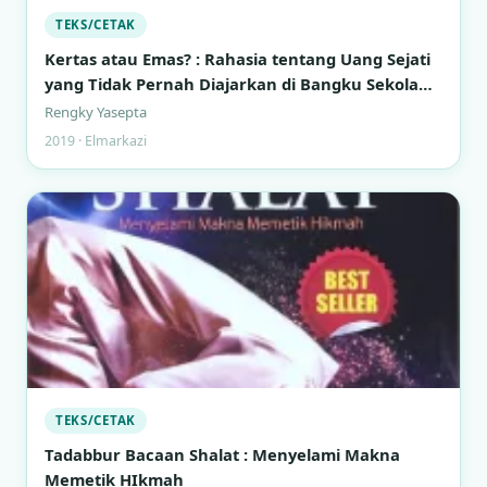
TEKS/CETAK
Kertas atau Emas? : Rahasia tentang Uang Sejati
yang Tidak Pernah Diajarkan di Bangku Sekolah
Formal
Rengky Yasepta
2019 · Elmarkazi
TEKS/CETAK
Tadabbur Bacaan Shalat : Menyelami Makna
Memetik HIkmah