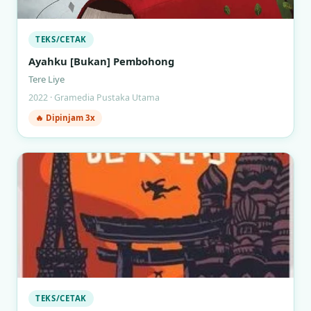
TEKS/CETAK
Ayahku [Bukan] Pembohong
Tere Liye
2022 · Gramedia Pustaka Utama
🔥 Dipinjam 3x
TEKS/CETAK