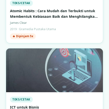
TEKS/CETAK
Atomic Habits : Cara Mudah dan Terbukti untuk
Membentuk Kebiasaan Baik dan Menghilangkan
Kebiasaan Buruk
James Clear
2019 · Gramedia Pustaka Utama
🔥 Dipinjam 5x
TEKS/CETAK
ICT untuk Bisnis