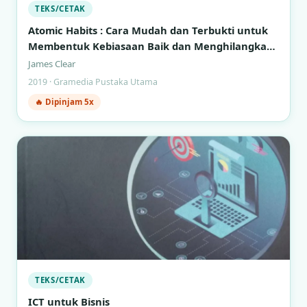
TEKS/CETAK
Atomic Habits : Cara Mudah dan Terbukti untuk
Membentuk Kebiasaan Baik dan Menghilangkan
Kebiasaan Buruk
James Clear
2019 · Gramedia Pustaka Utama
🔥 Dipinjam 5x
TEKS/CETAK
ICT untuk Bisnis