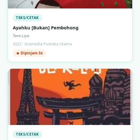
TEKS/CETAK
Ayahku [Bukan] Pembohong
Tere Liye
2022 · Gramedia Pustaka Utama
🔥 Dipinjam 3x
TEKS/CETAK