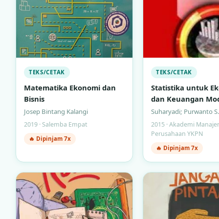
TEKS/CETAK
TEKS/CETAK
Matematika Ekonomi dan
Statistika untuk E
Bisnis
dan Keuangan Mo
(Buku 2)
Josep Bintang Kalangi
Suharyadi; Purwanto S.
2019 · Salemba Empat
2015 · Akademi Manaj
Perusahaan YKPN
🔥 Dipinjam 7x
🔥 Dipinjam 7x