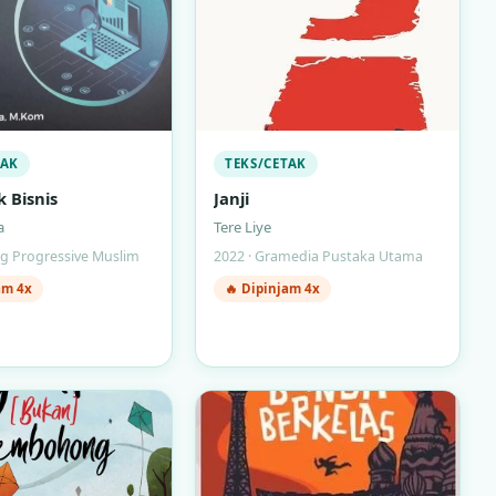
TAK
TEKS/CETAK
 Bisnis
Janji
a
Tere Liye
ng Progressive Muslim
2022 · Gramedia Pustaka Utama
am 4x
🔥 Dipinjam 4x