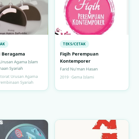
TAK
TEKS/CETAK
i Beragama
Fiqih Perempuan
Kontemporer
 Urusan Agama Islam
naan Syariah
Farid Nu'man Hasan
ektorat Urusan Agama
2019 · Gema Islami
Pembinaan Syariah