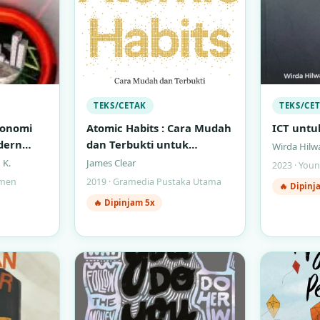
TEKS/CETAK
TEKS/CE
konomi
Atomic Habits : Cara Mudah
ICT untuk
dern
dan Terbukti untuk
Wirda Hilw
Membentuk Kebiasaan Baik
 K.
James Clear
2023 · You
dan Menghilangkan
emen
2019 · Gramedia Pustaka Utama
🔥 Dipinj
Kebiasaan Buruk
🔥 Dipinjam 5x