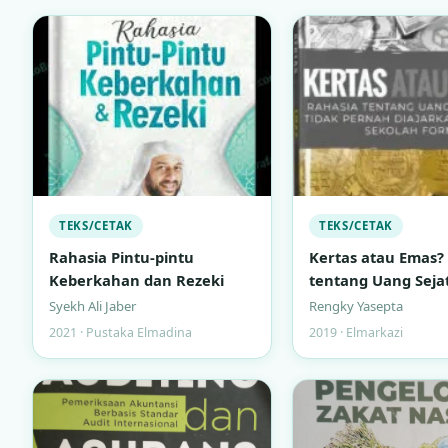
TEKS/CETAK
TEKS/CETAK
Rahasia Pintu-pintu
Kertas atau Emas? 
Keberkahan dan Rezeki
tentang Uang Seja
Tidak Pernah Diaja
Syekh Ali Jaber
Rengky Yasepta
Bangku Sekolah F
2021 · Pustaka Elmadina
2019 · Elmarkazi