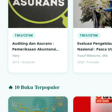
TEKS/CETAK
TEKS/CETAK
Auditing dan Asurans :
Evaluasi Pengelola
Pemeriksaan Akuntansi
Nasional : Pasca U
Berbasis Standar Audit
23/2011
Hery
Yusuf Wibisono, dkk
Indonesia
2016 · Grasindo
2020 · Prenada
🔥 10 Buku Terpopuler