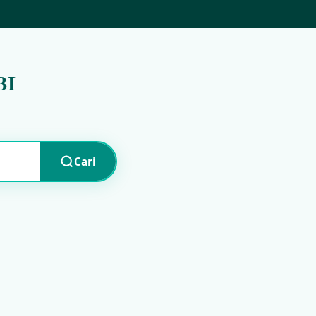
BI
Cari