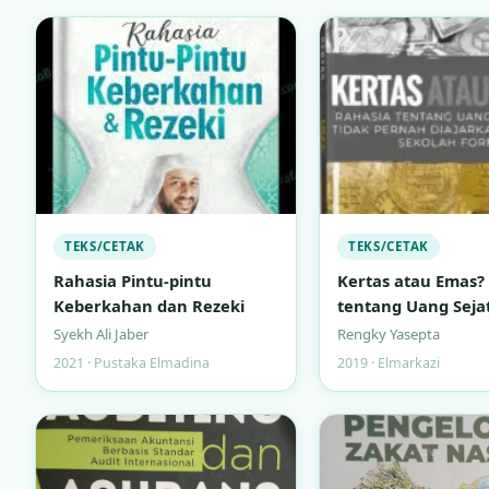
TEKS/CETAK
TEKS/CETAK
Rahasia Pintu-pintu
Kertas atau Emas? 
Keberkahan dan Rezeki
tentang Uang Seja
Tidak Pernah Diaja
Syekh Ali Jaber
Rengky Yasepta
Bangku Sekolah F
2021 · Pustaka Elmadina
2019 · Elmarkazi