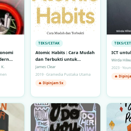
TEKS/CETAK
TEKS/CE
konomi
Atomic Habits : Cara Mudah
ICT untuk
dern
dan Terbukti untuk
Wirda Hilw
Membentuk Kebiasaan Baik
 K.
James Clear
2023 · You
dan Menghilangkan
emen
2019 · Gramedia Pustaka Utama
🔥 Dipinj
Kebiasaan Buruk
🔥 Dipinjam 5x