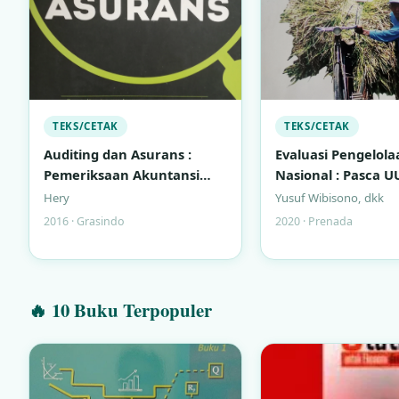
TEKS/CETAK
TEKS/CETAK
Auditing dan Asurans :
Evaluasi Pengelola
Pemeriksaan Akuntansi
Nasional : Pasca U
Berbasis Standar Audit
23/2011
Hery
Yusuf Wibisono, dkk
Indonesia
2016 · Grasindo
2020 · Prenada
🔥 10 Buku Terpopuler