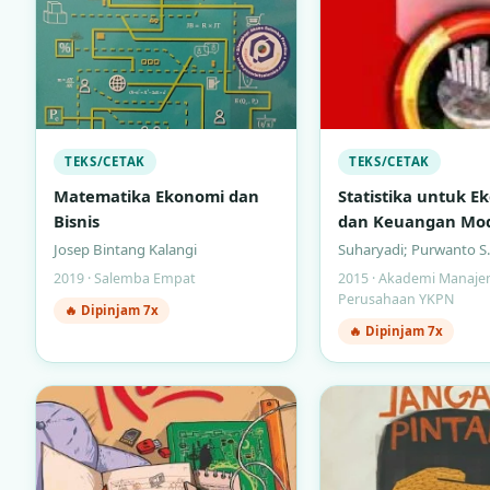
TEKS/CETAK
TEKS/CETAK
Matematika Ekonomi dan
Statistika untuk E
Bisnis
dan Keuangan Mo
(Buku 2)
Josep Bintang Kalangi
Suharyadi; Purwanto S.
2019 · Salemba Empat
2015 · Akademi Manaj
Perusahaan YKPN
🔥 Dipinjam 7x
🔥 Dipinjam 7x