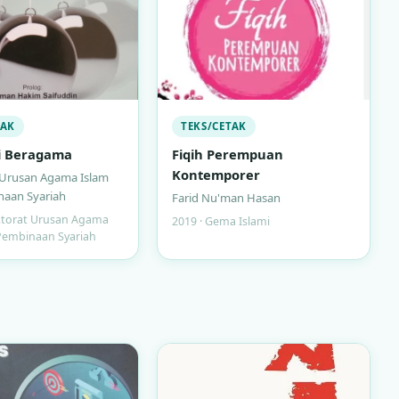
TAK
TEKS/CETAK
i Beragama
Fiqih Perempuan
Kontemporer
 Urusan Agama Islam
naan Syariah
Farid Nu'man Hasan
ektorat Urusan Agama
2019 · Gema Islami
Pembinaan Syariah