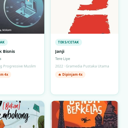
TAK
TEKS/CETAK
 Bisnis
Janji
a
Tere Liye
ng Progressive Muslim
2022 · Gramedia Pustaka Utama
am 4x
🔥 Dipinjam 4x