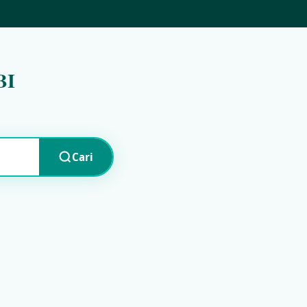
BI
Cari