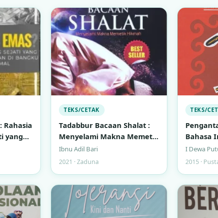
TEKS/CETAK
TEKS/CE
: Rahasia
Tadabbur Bacaan Shalat :
Pengant
ti yang
Menyelami Makna Memetik
Bahasa I
rkan di
HIkmah
Ibnu Adil Bari
I Dewa Put
ormal
2021 · Zaduna
2015 · Pust