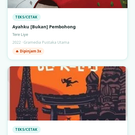
TEKS/CETAK
Ayahku [Bukan] Pembohong
Tere Liye
2022 · Gramedia Pustaka Utama
🔥 Dipinjam 3x
TEKS/CETAK