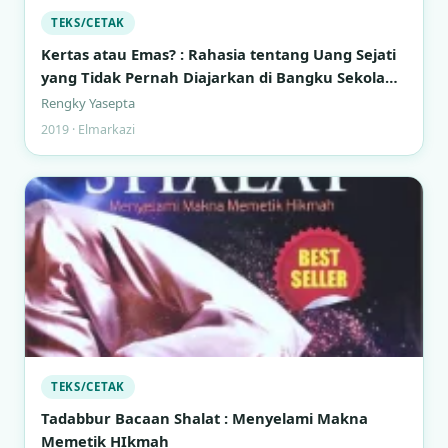
TEKS/CETAK
Kertas atau Emas? : Rahasia tentang Uang Sejati
yang Tidak Pernah Diajarkan di Bangku Sekolah
Formal
Rengky Yasepta
2019 · Elmarkazi
TEKS/CETAK
Tadabbur Bacaan Shalat : Menyelami Makna
Memetik HIkmah