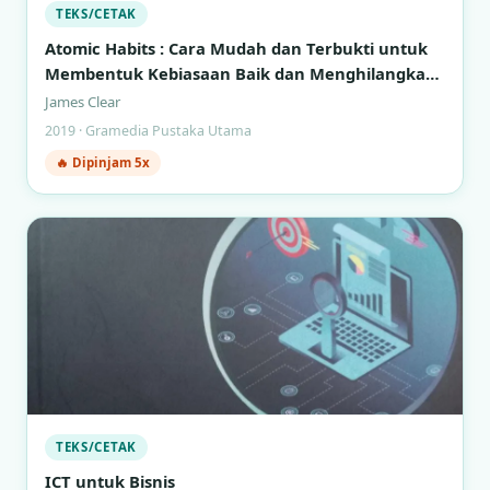
TEKS/CETAK
Atomic Habits : Cara Mudah dan Terbukti untuk
Membentuk Kebiasaan Baik dan Menghilangkan
Kebiasaan Buruk
James Clear
2019 · Gramedia Pustaka Utama
🔥 Dipinjam 5x
TEKS/CETAK
ICT untuk Bisnis