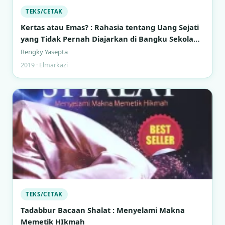
TEKS/CETAK
Kertas atau Emas? : Rahasia tentang Uang Sejati
yang Tidak Pernah Diajarkan di Bangku Sekolah
Formal
Rengky Yasepta
2019 · Elmarkazi
TEKS/CETAK
Tadabbur Bacaan Shalat : Menyelami Makna
Memetik HIkmah