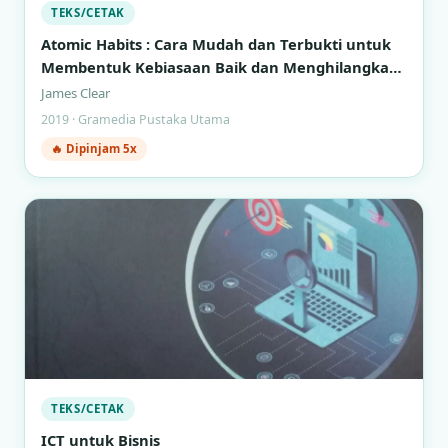
TEKS/CETAK
Atomic Habits : Cara Mudah dan Terbukti untuk
Membentuk Kebiasaan Baik dan Menghilangkan
Kebiasaan Buruk
James Clear
2019 · Gramedia Pustaka Utama
🔥 Dipinjam 5x
TEKS/CETAK
ICT untuk Bisnis