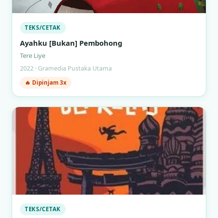
TEKS/CETAK
Ayahku [Bukan] Pembohong
Tere Liye
2022 · Gramedia Pustaka Utama
🔥 Dipinjam 3x
TEKS/CETAK